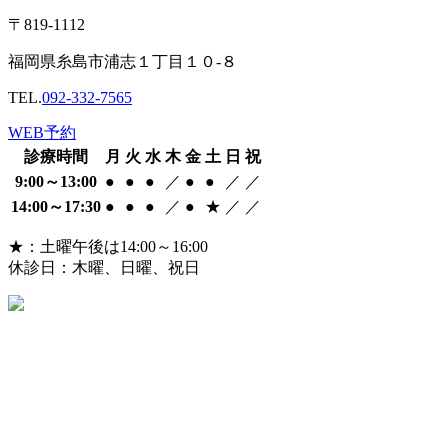
〒819-1112
福岡県糸島市浦志１丁目１０-８
TEL.
092-332-7565
WEB予約
診療時間
月
火
水
木
金
土
日
祝
9:00～13:00
●
●
●
／
●
●
／
／
14:00～17:30
●
●
●
／
●
★
／
／
★：土曜午後は14:00～16:00
休診日：木曜、日曜、祝日