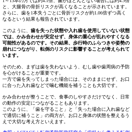
1～13本の方では約4.1倍、歯がほとんどない場合には約4.5倍
と、大腿骨の骨折リスクが高くなることが示されています。
さらに、歯を1本失うごとに骨折リスクが約1.06倍ずつ高く
なるという結果も報告されています。
このように、
歯を失った状態や入れ歯を使用していない状態
では、かみ合わせが安定せず、身体の重心が乱れやすくなる
可能性があるのです。その結果、歩行時のふらつきや姿勢の
崩れにつながり、転倒のリスクに影響することが考えられて
います。
そのため、まずは歯を失わないよう、むし歯や歯周病の予防
を心がけることが重要です。
一方で歯を失ってしまった場合には、そのままにせず、お口
に合った入れ歯などで噛む機能を補うことも大切です。
かみ合わせが整うことで、食事のしやすさだけでなく、日常
の動作の安定につながることもあります。
このように、「歯を守ること」と「失った場合に入れ歯など
で適切に補うこと」の両方が、お口と身体の状態を整えるう
えで大切な考え方といえます。