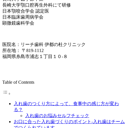
長崎大学顎口腔再生外科にて研修
日本顎咬合学会 認定医
日本臨床歯周病学会
顕微鏡歯科学会
医院名：リーチ歯科 伊都の杜クリニック
所在地： 〒819-1112
福岡県糸島市浦志１丁目１０-８
Table of Contents
入れ歯のつくり方によって、食事中の感じ方が変わ
る？
入れ歯のお悩みセルフチェック
お口に合った入れ歯づくりのポイント‐入れ歯はチーム
でつくられています‐