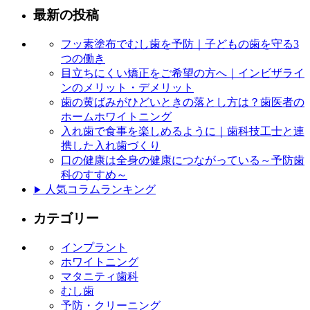
最新の投稿
フッ素塗布でむし歯を予防｜子どもの歯を守る3
つの働き
目立ちにくい矯正をご希望の方へ｜インビザライ
ンのメリット・デメリット
歯の黄ばみがひどいときの落とし方は？歯医者の
ホームホワイトニング
入れ歯で食事を楽しめるように｜歯科技工士と連
携した入れ歯づくり
口の健康は全身の健康につながっている～予防歯
科のすすめ～
人気コラムランキング
▶
カテゴリー
インプラント
ホワイトニング
マタニティ歯科
むし歯
予防・クリーニング