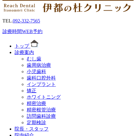
TEL.
092-332-7565
診療時間
WEB予約
トップ
診療案内
むし歯
歯周病治療
小児歯科
歯科口腔外科
インプラント
矯正
ホワイトニング
精密治療
精密根管治療
訪問歯科診療
定期検診
院長・スタッフ
院内紹介