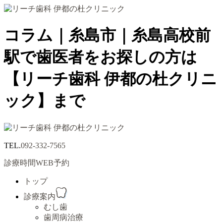
コラム｜糸島市｜糸島高校前
駅で歯医者をお探しの方は
【リーチ歯科 伊都の杜クリニ
ック】まで
TEL.
092-332-7565
診療時間
WEB予約
トップ
診療案内
むし歯
歯周病治療