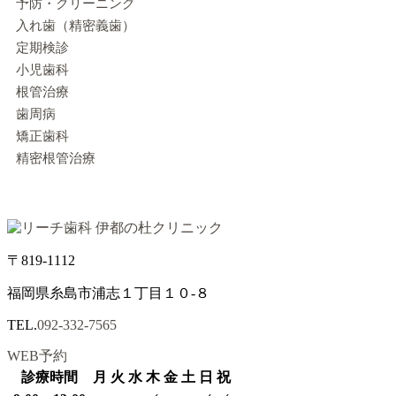
予防・クリーニング
入れ歯（精密義歯）
定期検診
小児歯科
根管治療
歯周病
矯正歯科
精密根管治療
〒819-1112
福岡県糸島市浦志１丁目１０-８
TEL.
092-332-7565
WEB予約
診療時間
月
火
水
木
金
土
日
祝